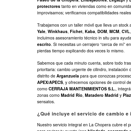
protectores
tanto en viviendas como en comunidade
improvisamos; verificamos compatibilidades reale
Trabajamos con un taller móvil que lleva un stoc
Yale
,
Winkhaus
,
Fichet
,
Kaba
,
DOM
,
MCM
,
CVL
incluimos asesoramiento técnico in situ para ayuda
escrito
. Si necesitas un cerrajero “cerca de mí” 
pierdas tiempo explicando dos veces lo mismo.
Sabemos que cada minuto cuenta, sobre todo tras 
prioritaria: cambio urgente de cilindro, instalaci
distrito de
Arganzuela
para que conozcas procesos,
APEX/APECS
, y ofrecemos opciones de control d
como
CERRAJA MANTENIMIENTOS S.L.
, integr
zonas como
Madrid Río
,
Matadero Madrid
y
Pla
sensatos.
¿Qué incluye el servicio de cambio e
Nuestro servicio integral en La Chopera cubre el p