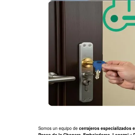
Somos un equipo de
cerrajeros especializados 
Paseo de la Chopera
,
Embajadores
,
Legazpi
y