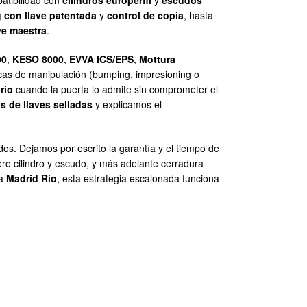
patibilidad con
cilindros europerfil
y
escudos
 con llave patentada
y
control de copia
, hasta
ve maestra
.
00
,
KESO 8000
,
EVVA ICS/EPS
,
Mottura
rcas de manipulación (bumping, impresioning o
rio
cuando la puerta lo admite sin comprometer el
s de llaves selladas
y explicamos el
os. Dejamos por escrito la garantía y el tiempo de
ero cilindro y escudo, y más adelante cerradura
 a
Madrid Río
, esta estrategia escalonada funciona