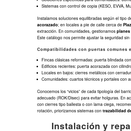
Sistemas con control de copia (KESO, EVVA, Mul
Instalamos soluciones equilibradas según el tipo
acorazado
; en locales a pie de calle cerca de
Pla
extracción. En comunidades, gestionamos
planes
Este catálogo nos permite ajustar la seguridad sin
Compatibilidades con puertas comunes 
Fincas clásicas reformadas: puerta blindada c
Edificios recientes: puerta acorazada con cilindr
Locales en bajos: cierres metálicos con cerradura
Comunidades: cuartos técnicos y portales con am
Conocemos los “vicios” de cada tipología del barrio
adecuado (ROK/Disec) para evitar holguras. En ac
con cierres tipo ballesta o con lama ciega, reco
rotación, priorizamos sistemas con
trazabilidad d
Instalación y rep