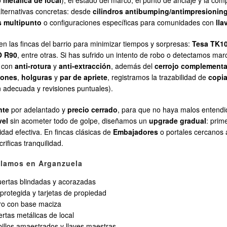
o
metálica de local
), el estado del marco, el punto de anclaje y la com
alternativas concretas: desde
cilindros antibumping/antimpresioning
s multipunto
o configuraciones específicas para comunidades con
lla
 las fincas del barrio para minimizar tiempos y sorpresas:
Tesa TK1
O R90
, entre otras. Si has sufrido un intento de robo o detectamos ma
o con
anti-rotura
y
anti-extracción
, además del
cerrojo complementa
iones
,
holguras
y
par de apriete
, registramos la trazabilidad de
copia
 adecuada y revisiones puntuales).
nte
por adelantado y
precio cerrado
, para que no haya malos entendid
vel
sin acometer todo de golpe, diseñamos un
upgrade gradual
: prim
idad efectiva. En fincas clásicas de
Embajadores
o portales cercanos
ificas tranquilidad.
talamos en Arganzuela
uertas blindadas y acorazadas
 protegida y tarjetas de propiedad
dro con base maciza
rtas metálicas de local
illos amaestrados y llaves maestras