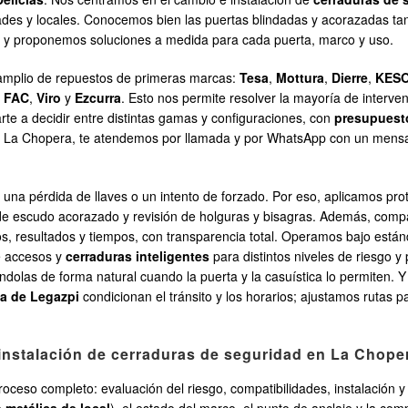
s y locales. Conocemos bien las puertas blindadas y acorazadas tan ha
s y proponemos soluciones a medida para cada puerta, marco y uso.
k amplio de repuestos de primeras marcas:
Tesa
,
Mottura
,
Dierre
,
KES
,
FAC
,
Viro
y
Ezcurra
. Esto nos permite resolver la mayoría de interve
rte a decidir entre distintas gamas y configuraciones, con
presupuest
en La Chopera, te atendemos por llamada y por WhatsApp con un mensaje
una pérdida de llaves o un intento de forzado. Por eso, aplicamos pr
ón de escudo acorazado y revisión de holguras y bisagras. Además, comp
 resultados y tiempos, con transparencia total. Operamos bajo estánd
e accesos y
cerraduras inteligentes
para distintos niveles de riesgo 
ándolas de forma natural cuando la puerta y la casuística lo permiten. 
za de Legazpi
condicionan el tránsito y los horarios; ajustamos rutas 
 instalación de cerraduras de seguridad en La Chope
roceso completo: evaluación del riesgo, compatibilidades, instalación 