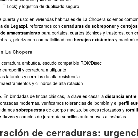
-T-Lock) y logística de duplicado seguro
 de puerta y uso: en viviendas habituales de La Chopera solemos combi
za de Legazpi
, reforzamos con
cerraduras de sobreponer
y
cerrojos
 de amaestramiento
para portales, cuartos técnicos y trasteros, con
c
 obras, priorizando compatibilidad con
herrajes existentes
y mantenien
en La Chopera
on cerradura embutida, escudo compatible ROK/Disec
o europerfil y cerradura multipunto
s laterales y cerrojos de alta resistencia
aestramientos y cilindros de alta rotación
. En blindadas de fincas clásicas, la clave es casar la
distancia entre
orazadas modernas, verificamos tolerancias del bombín y el
perfil eu
mendamos
sobrepuestas
de cuerpo macizo, bulones reforzados y
tornil
e llaves
y cambios de jerarquía sencillos ante nuevas altas/bajas.
aración de cerraduras: urgenc