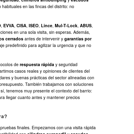
bituales en las fincas del distrito: no
O
,
EVVA
,
CISA
,
ISEO
,
Lince
,
Mul-T-Lock
,
ABUS
,
nciones en una sola visita, sin esperas. Además,
os cerrados
antes de intervenir y
garantías por
 predefinido para agilizar la urgencia y que no
otocolos de
respuesta rápida
y seguridad
artimos casos reales y opiniones de clientes del
ares y buenas prácticas del sector alineadas con
y presupuesto. También trabajamos con soluciones
Y sí, tenemos muy presente el contexto del barrio:
para llegar cuanto antes y mantener precios
ra?
y pruebas finales. Empezamos con una visita rápida