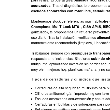
para revisar tu puerta (sea
blindada
,
acorazada
acorazados
. Tras el diagnóstico, te proponemos 
escudos acorazados con rotor libre
,
cerradura
Mantenemos stock de referencias muy habituales en
Champions
,
Mul-T-Lock MT5+
,
CISA AP4S
,
ISE
ganzuado), te proponemos un refuerzo preventiv
uso diario. Tras la instalación, verificamos
alineac
mantenimiento recomendado (limpieza, lubricación
Trabajamos siempre con
presupuesto transpare
respuesta ante incidencias. Si quieres
subir de ni
multipunto, optimizando inversión sin perder segur
muy bien: mejoras hoy, planificas mañana, y no sacr
Tipos de cerraduras y cilindros que ins
Cerraduras de alta seguridad multipunto para p
Cilindros antibumping/antimpresioning con llave
Escudos acorazados anti-extracción y anti-tala
Cerraduras embutidas y de sobreponer para pue
Soluciones específicas para comunidades: bomb